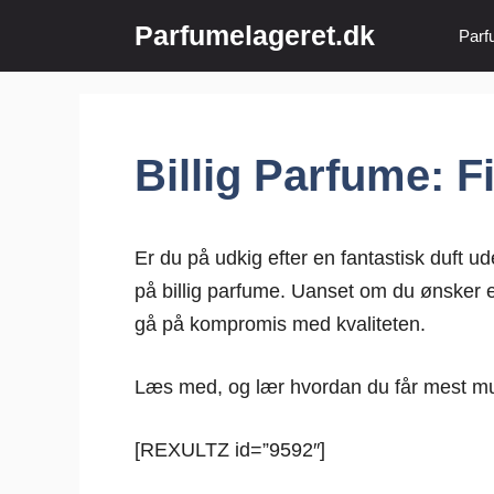
Hop
Parfumelageret.dk
Parf
til
indhold
Billig Parfume: 
Er du på udkig efter en fantastisk duft u
på billig parfume. Uanset om du ønsker en 
gå på kompromis med kvaliteten.
Læs med, og lær hvordan du får mest muli
[REXULTZ id=”9592″]