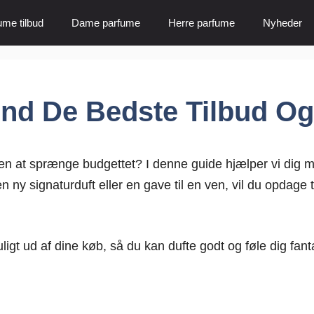
ume tilbud
Dame parfume
Herre parfume
Nyheder
Find De Bedste Tilbud Og
den at sprænge budgettet? I denne guide hjælper vi dig m
ny signaturduft eller en gave til en ven, vil du opdage ti
gt ud af dine køb, så du kan dufte godt og føle dig fan