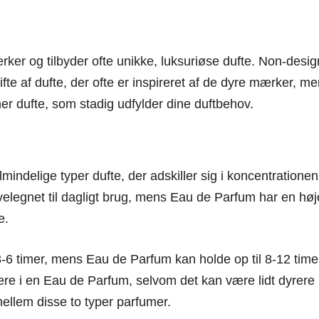
ker og tilbyder ofte unikke, luksuriøse dufte. Non-desi
te af dufte, der ofte er inspireret af de dyre mærker, men
ner dufte, som stadig udfylder dine duftbehov.
indelige typer dufte, der adskiller sig i koncentrationen 
velegnet til dagligt brug, mens Eau de Parfum har en højer
e.
3-6 timer, mens Eau de Parfum kan holde op til 8-12 timer
e i en Eau de Parfum, selvom det kan være lidt dyrere i f
mellem disse to typer parfumer.