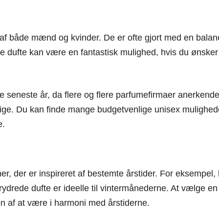
ret af både mænd og kvinder. De er ofte gjort med en bal
isse dufte kan være en fantastisk mulighed, hvis du ønsker
e seneste år, da flere og flere parfumefirmaer anerkender
lige. Du kan finde mange budgetvenlige unisex mulighede
e.
, der er inspireret af bestemte årstider. For eksempel, le
ede dufte er ideelle til vintermånederne. At vælge en d
en af at være i harmoni med årstiderne.