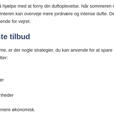
gså hjælpe med at forny din duftoplevelse. Når sommeren
interen kan overveje mere jordnære og intense dufte. De
sende for vejret.
ste tilbud
ume, er der nogle strategier, du kan anvende for at spare
ter:
er
e
enheder
g mere økonomisk.