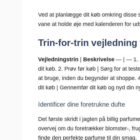
Ved at planlægge dit køb omkring disse sæ
vane at holde øje med kalenderen for uds
Trin-for-trin vejledning
Vejledningstrin
|
Beskrivelse
— | — 1. I
dit køb. 2. Prøv før køb | Sørg for at te
at bruge, inden du begynder at shoppe. 4. 
dit køb | Gennemfør dit køb og nyd din 
Identificer dine foretrukne dufte
Det første skridt i jagten på billig parfum
overvej om du foretrækker blomster-, frugt
finde den perfekte parfume til din smag.