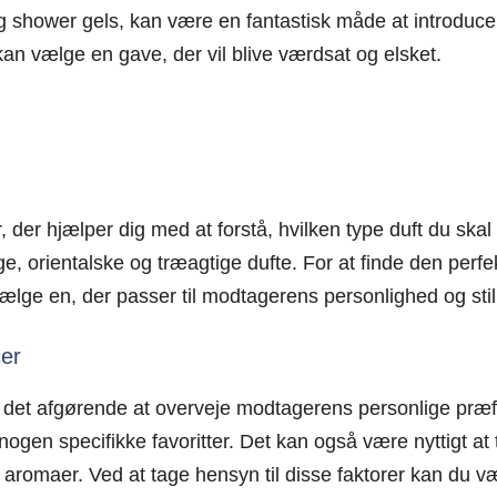
og shower gels, kan være en fantastisk måde at introducere
kan vælge en gave, der vil blive værdsat og elsket.
, der hjælper dig med at forstå, hvilken type duft du ska
ige, orientalske og træagtige dufte. For at finde den perf
 vælge en, der passer til modtagerens personlighed og stil
cer
t afgørende at overveje modtagerens personlige præferen
 nogen specifikke favoritter. Det kan også være nyttigt a
e aromaer. Ved at tage hensyn til disse faktorer kan du 