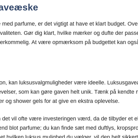
Gaveæske
med parfume, er det vigtigt at have et klart budget. Ove
valiteten. Gør dig klart, hvilke mærker og dufte der passe
verkommelig. At være opmærksom på budgettet kan også
on, kan luksusvalgmuligheder være ideelle. Luksusgaveæs
velser, som kan gøre gaven helt unik. Tænk på kendte mæ
r og shower gels for at give en ekstra oplevelse.
et vil ofte være investeringen værd, da de tilbyder et el
 blot parfume; du kan finde sæt med duftlys, kropsproduk
hvilken luksus mulighed du vælger, vil den helt sikkert e