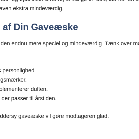
e gaven ekstra mindeværdig.
ng af Din Gaveæske
 den endnu mere speciel og mindeværdig. Tænk over mo
s personlighed.
ingsmærker.
mplementerer duften.
er passer til årstiden.
kræddersy gaveæske vil gøre modtageren glad.