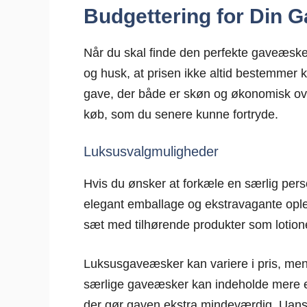
Budgettering for Din 
Når du skal finde den perfekte gaveæske 
og husk, at prisen ikke altid bestemmer k
gave, der både er skøn og økonomisk o
køb, som du senere kunne fortryde.
Luksusvalgmuligheder
Hvis du ønsker at forkæle en særlig pers
elegant emballage og ekstravagante ople
sæt med tilhørende produkter som lotione
Luksusgaveæsker kan variere i pris, men d
særlige gaveæsker kan indeholde mere end
der gør gaven ekstra mindeværdig. Uanset 