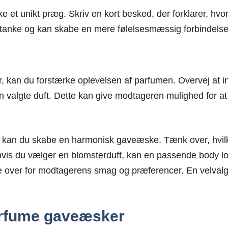
 et unikt præg. Skriv en kort besked, der forklarer, hvor
omtanke og kan skabe en mere følelsesmæssig forbindels
kan du forstærke oplevelsen af parfumen. Overvej at in
den valgte duft. Dette kan give modtageren mulighed for 
kan du skabe en harmonisk gaveæske. Tænk over, hvilke 
is du vælger en blomsterduft, kan en passende body l
ke over for modtagerens smag og præferencer. En velva
arfume gaveæsker