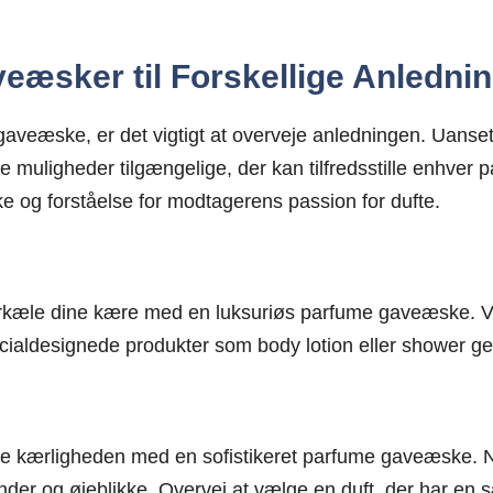
æsker til Forskellige Anledni
gaveæske, er det vigtigt at overveje anledningen. Uanset
ke muligheder tilgængelige, der kan tilfredsstille enhver
og forståelse for modtagerens passion for dufte.
 forkæle dine kære med en luksuriøs parfume gaveæske. Væ
cialdesignede produkter som body lotion eller shower ge
fejre kærligheden med en sofistikeret parfume gaveæske. 
nder og øjeblikke. Overvej at vælge en duft, der har en sæ