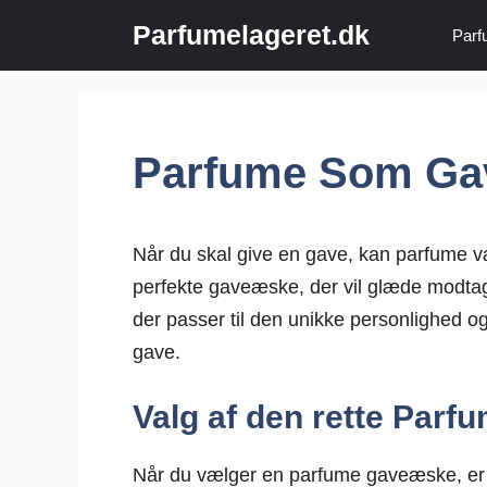
Hop
Parfumelageret.dk
Parf
til
indhold
Parfume Som Gav
Når du skal give en gave, kan parfume v
perfekte gaveæske, der vil glæde modtage
der passer til den unikke personlighed og 
gave.
Valg af den rette Par
Når du vælger en parfume gaveæske, er 