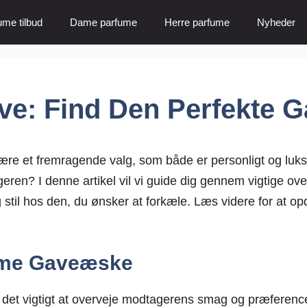
ume tilbud
Dame parfume
Herre parfume
Nyheder
e: Find Den Perfekte 
ære et fremragende valg, som både er personligt og luk
ren? I denne artikel vil vi guide dig gennem vigtige ove
stil hos den, du ønsker at forkæle. Læs videre for at opda
fume Gaveæske
det vigtigt at overveje modtagerens smag og præference