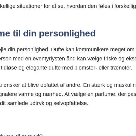
ellige situationer for at se, hvordan den føles i forskelli
me til din personlighed
ejle din personlighed. Dufte kan kommunikere meget om 
person med en eventyrlysten ånd kan vælge friske og eks
idløse og elegante dufte med blomster- eller trænoter.
ønsker at blive opfattet af andre. En stærk og maskulin 
ignalere varme og nærhed. At vælge en parfume, der passe
 dit samlede udtryk og selvopfattelse.