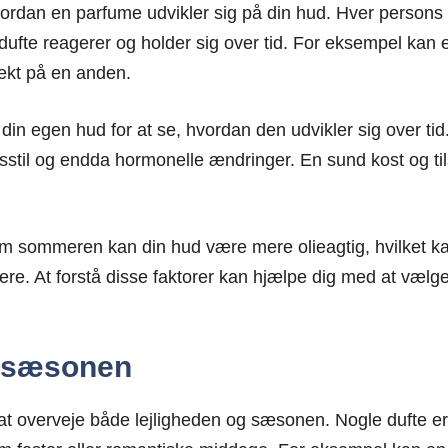
hvordan en parfume udvikler sig på din hud. Hver person
 dufte reagerer og holder sig over tid. For eksempel kan 
ekt på en anden.
å din egen hud for at se, hvordan den udvikler sig over ti
vsstil og endda hormonelle ændringer. En sund kost og ti
 sommeren kan din hud være mere olieagtig, hvilket kan
igere. At forstå disse faktorer kan hjælpe dig med at vælg
g sæsonen
 at overveje både lejligheden og sæsonen. Nogle dufte e