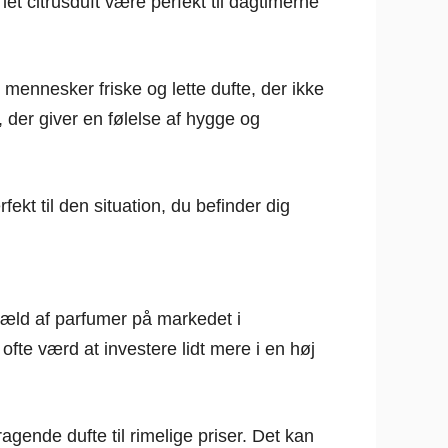
et citrusduft være perfekt til dagtimerne
mennesker friske og lette dufte, der ikke
der giver en følelse af hygge og
kt til den situation, du befinder dig
 væld af parfumer på markedet i
 ofte værd at investere lidt mere i en høj
gende dufte til rimelige priser. Det kan