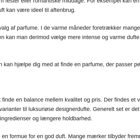
m fester eller romantiske middage. For eksempel kan en l
t kan være ideel til aftenbrug.
it valg af parfume. I de varme måneder foretrækker mange 
n kan man derimod vælge mere intense og varme dufte, 
 kan hjælpe dig med at finde en parfume, der passer perfe
 finde en balance mellem kvalitet og pris. Der findes et
varianter til luksuriøse designerdufte. Generelt set er det
e ingredienser og længere holdbarhed.
e en formue for en god duft. Mange mærker tilbyder fremra